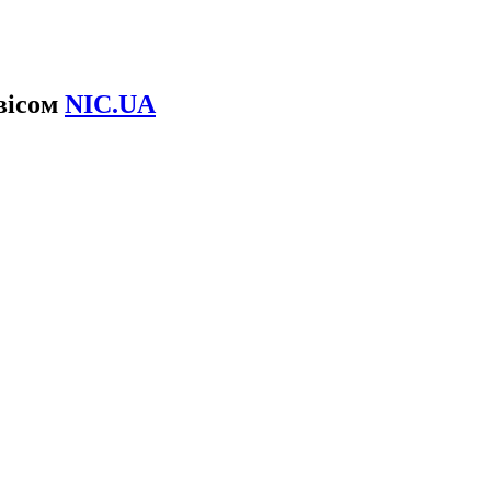
рвісом
NIC.UA