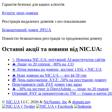
Гарантія безпеки для ваших клієнтів
Купити дроп-домени
Реєстрація видалених доменів з seo показниками
Безкоштовний домен .PP.UA
Повністю безкоштовна реєстрація та продовження домену
Останні акції та новини від NIC.UA:
✨ Новинка NIC.UA: потужний AI-конструктор сайтів
🔥 Лише до 20 серпня: −80% на .CO
☀️ Літня знижка на домени, хостинг і SSL у NIC.UA
🔥 Нові домени на NIC.UA — від 44,59 грн
🎁 День народження .XYZ: -50% на реєстрацію домену
Передзамовте свій .PAY домен уже зараз
🔥 –30% на хостинг із DirectAdmin — лише до 20 травня
Отримай .PAY за пріоритетом по ТМ — тільки в квітні 20
©
NIC.UA
LLC,
2026 &
NicNames, Inc
&
domain.pay