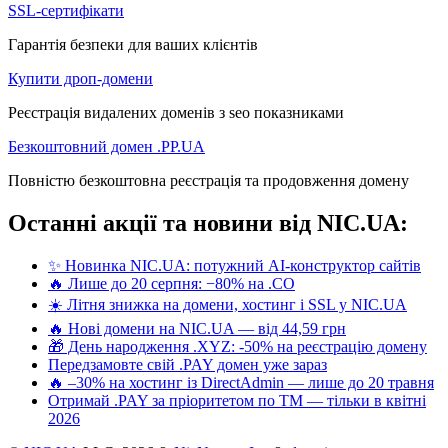
SSL-сертифікати
Гарантія безпеки для ваших клієнтів
Купити дроп-домени
Реєстрація видалених доменів з seo показниками
Безкоштовний домен .PP.UA
Повністю безкоштовна реєстрація та продовження домену
Останні акції та новини від NIC.UA:
✨ Новинка NIC.UA: потужний AI-конструктор сайтів
🔥 Лише до 20 серпня: −80% на .CO
☀️ Літня знижка на домени, хостинг і SSL у NIC.UA
🔥 Нові домени на NIC.UA — від 44,59 грн
🎁 День народження .XYZ: -50% на реєстрацію домену
Передзамовте свій .PAY домен уже зараз
🔥 –30% на хостинг із DirectAdmin — лише до 20 травня
Отримай .PAY за пріоритетом по ТМ — тільки в квітні
2026